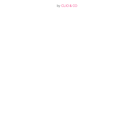
by
CLIO & CO