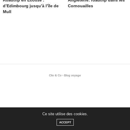
QUELLES SPÉCIALITÉS MANGER
À ESSAOUIRA ? MES BONNES
ADRESSES
Parmi les plats incontournables : Tanjia, tajine, couscous,
pastilla, harira, msemen, Baghrir (crêpes marocaines)… et
bien sûr, les fameuses patisseries marocaines avec le thé à
la menthe ! Où déguster tout ça ? Voici mes adresses.
1.
Bagdad restaurant
Ce site utilise des cookies.
ACCEPT
Que dire ? On s’est régalés ! Une petite pépite. Ambiance