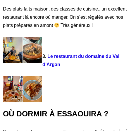
coopérative et celle-ci nous a été recommandée par notre
hôte.
Voici les avis sur cette activités
.
Vous pouvez
acheter des produits que ce soit des cosmétiques ou huile
pour cuisiner.
Ce qui est bien, c’est qu’il y a une partie dégustation. On a
découvert ici l’Amlou (une pate à tartiner délicieuse
fabriquée à partir d’huile d’argan, de noisettes concassées
et de miel). Sachez qu’on peut également manger dans la
coopérative et la terrasse est très agréable !