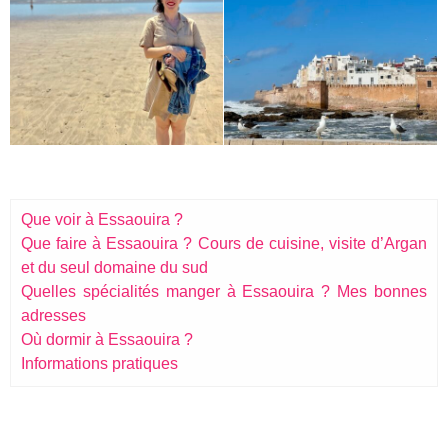
Que voir à Essaouira ?
Que faire à Essaouira ? Cours de cuisine, visite d’Argan
et du seul domaine du sud
Quelles spécialités manger à Essaouira ? Mes bonnes
adresses
Où dormir à Essaouira ?
Informations pratiques