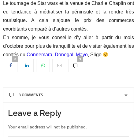
Le tournage de Star wars et la venue de Charlie Chaplin ont
eu tendance à médiatiser la péninsule et la rendre très
touristique. A cela s’ajoute le prix des commerces
exorbitants comparé à d’autres comtés.
En somme, je vous conseille d’y aller à partir du mois
d’octobre pour plus de tranquillité et de visiter également les
comtés du
Connemara
,
Donegal
,
Mayo
, Sligo
0
3
3 COMMENTS
CLIO & CO
DIT :
Leave a Reply
L’Irlande est aussi une magnifique île
Mon île de
cœur
et les irlandais sont tellement sympathiques !
Your email address will not be published.
J’espère aussi que vous pourrez y aller vite bientôt !
13 AVRIL 2020 À 12 H 33 MIN