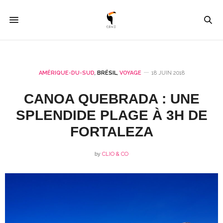
AMÉRIQUE-DU-SUD
,
BRÉSIL
,
VOYAGE
18 JUIN 2018
CANOA QUEBRADA : UNE
SPLENDIDE PLAGE À 3H DE
FORTALEZA
by
CLIO & CO