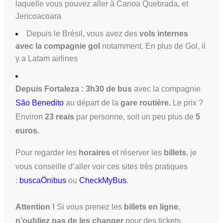
laquelle vous pouvez aller à Canoa Quebrada, et
Jericoacoara
Depuis le Brésil, vous avez des
vols internes
avec la compagnie
gol
notamment. En plus de Gol, il
y a Latam airlines
Depuis Fortaleza : 3h30 de bus
avec la compagnie
São Benedito
au départ de la
gare routière
.
Le prix ?
Environ
23 reais
par personne, soit un peu plus de
5
euros.
Pour regarder les
horaires
et réserver les
billets
, je
vous conseille d’aller voir ces sites très pratiques
:
buscaÖnibus
ou
CheckMyBus
.
Attention !
Si vous prenez les
billets en ligne
,
n’oubliez pas de les changer
pour des tickets