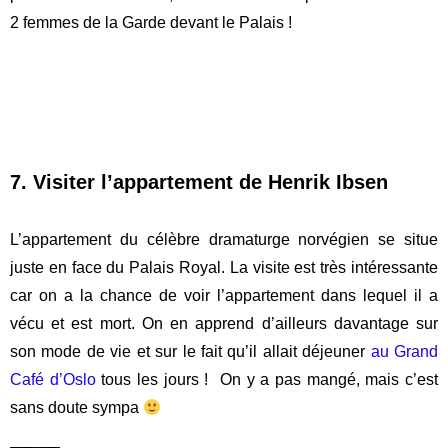
Où ?
Quartier Sentrum, juste à côté du château de
Akershus
Horaires :
10h à 16h
Prix :
150 NOK pour un tarif adulte basique soit 13
francs/euro environ (gratuit avec l’Oslo Pass)
Site internet :
https://www.visitoslo.com/fr/produit/?
tlp=2982673&name=Musee-de-la-Resistance