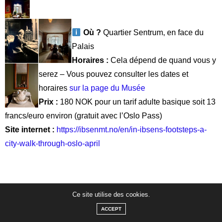
6. Le Palais royal
L’indépendant de la Norvège de la Suède est proclamée en
1905. C’est une Monarchie Constitutionnelle. L’actuel roi est
Harald V de la maison Glücksburg.
Le Palais Royal se situe
dans le centre d’Oslo. On peut passer devant et visiter ses
jardins aux beaux jours !
De juin à août
, le Palais ouvre ses
portes avec des visites guidées, la famille royale devant
prendre ses quartiers dans ses appartements d’été
Ce site utilise des cookies.
ACCEPT