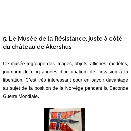
Où ?
Dans le quartier Sentrum
Horaires :
L’hiver le château est ouvert seulement le samedi
et dimanche de 12h à 17h. Aux beaux jours, il est ouvert
plus souvent. Je vous invite à consulter les horaires sur leur
site internet
Prix :
150 NOK pour un tarif adulte basique soit 13
francs/euro environ (gratuit avec l’Oslo Pass)
Site internet :
https://www.forsvarshistoriskmuseum.no/akershus-slott