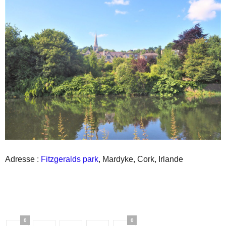
Adresse :
Fitzgeralds park
, Mardyke, Cork, Irlande
0
0