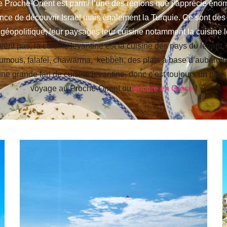
le Proche-Orient est parmi l’une des régions que j’apprécie éno
hance de découvrir Israël mais également la Turquie. Ce sont des 
 géopolitique, leur paysages leur cuisine notamment la cuisine l
vent pas, la cuisine levantine est la cuisine des pays du levant.
houmous, falafel, chawarma, kebbeh, des plats à base d’aubergi
ne grande fan de cuisine levantine, donc c’est toujours un plais
voyage au Proche-Orient ou
encore en Grèce
!