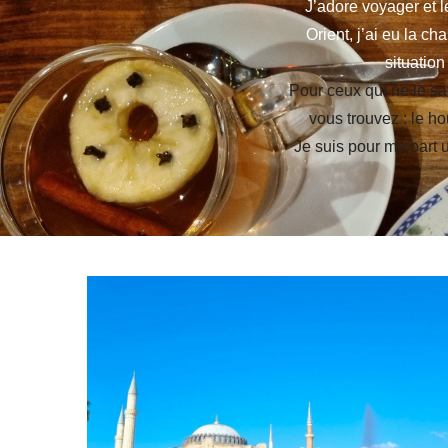
J’adore voyager et 
Orient, j’ai eu la c
situation
Pour ceux qui ne le sa
vous trouvez : le 
Je suis pour ma part u