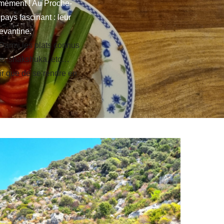
rmément ! Au Proche-
pays fascinant : leur
evantine.
 Parmi les plats connus
ne, shakshuka, etc…
ir que de se rendre en