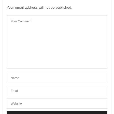
6 FÉVRIER 2026 À 10 H 22 MIN
Your email address will not be published.
BARBARA
DIT :
MERCI CLIO pour tes conseils et recommandations.
Hâte pour mon voyage en Ecosse
Barbara DS
14 JANVIER 2026 À 20 H 12 MIN