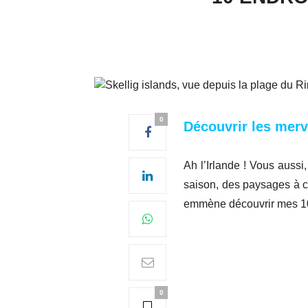
0
Découvrir les merve
Ah l’Irlande ! Vous auss
saison, des paysages à c
emmène découvrir mes 10 
0