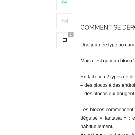
COMMENT SE DÉRO
1
Une journée type au carna
Mais c’est quoi un bloco 
En fait il y a 2 types de bl
– des blocos à des endroi
– des blocos qui bougent 
Les blocos commencent en
déguisé « fantasia » : 
habituellement.
Entre temps, tu danses, t