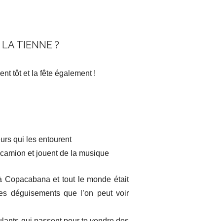
LA TIENNE ?
t tôt et la fête également !
urs qui les entourent
n camion et jouent de la musique
à Copacabana et tout le monde était
les déguisements que l’on peut voir
ulants qui passent pour te vendre des