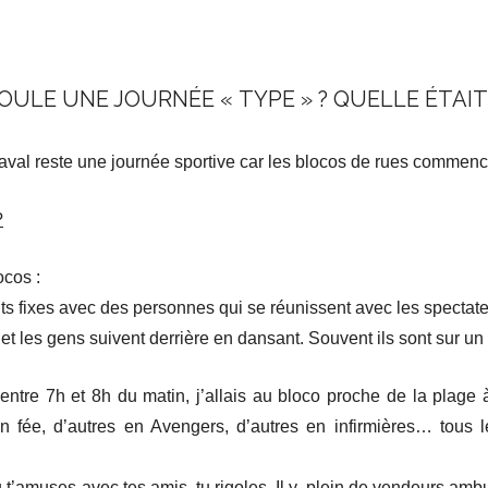
ULE UNE JOURNÉE « TYPE » ? QUELLE ÉTAIT 
val reste une journée sportive car les blocos de rues commencen
?
ocos :
ts fixes avec des personnes qui se réunissent avec les spectate
et les gens suivent derrière en dansant. Souvent ils sont sur u
tre 7h et 8h du matin, j’allais au bloco proche de la plage 
en fée, d’autres en Avengers, d’autres en infirmières… tous 
u t’amuses avec tes amis, tu rigoles. Il y plein de vendeurs amb