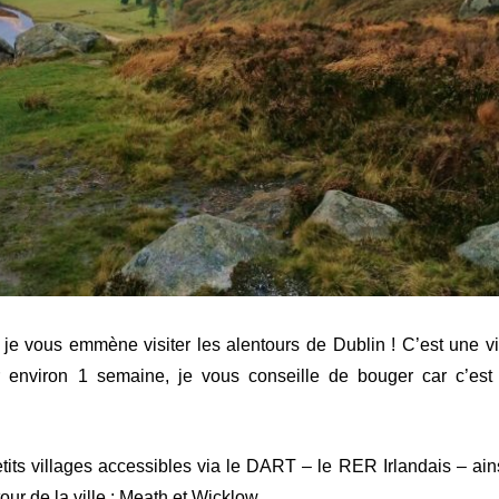
ci je vous emmène visiter les alentours de Dublin ! C’est une 
 environ 1 semaine, je vous conseille de bouger car c’est
etits villages accessibles via le DART – le RER Irlandais – ains
ur de la ville : Meath et Wicklow.