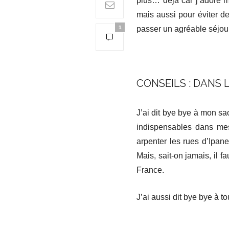
plus… déjà car j’adore m
mais aussi pour éviter de
1
passer un agréable séjo
CONSEILS : DANS 
J’ai dit bye bye à mon sac
indispensables dans mes
arpenter les rues d’Ipan
Mais, sait-on jamais, il f
France.
J’ai aussi dit bye bye à to