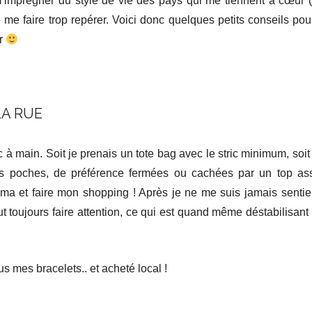
’imprégner du style de vie des pays qui me tiennent à cœur (
 me faire trop repérer. Voici donc quelques petits conseils pou
ur
LA RUE
 à main. Soit je prenais un tote bag avec le stric minimum, soit 
 poches, de préférence fermées ou cachées par un top assez
ema et faire mon shopping ! Après je ne me suis jamais sentie
aut toujours faire attention, ce qui est quand même déstabilisan
us mes bracelets.. et acheté local !