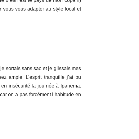
le brésil est le pays de mon copain)
r vous vous adapter au style local et
je sortais sans sac et je glissais mes
 ample. L’esprit tranquille j’ai pu
 en insécurité la journée à Ipanema.
t car on a pas forcément l’habitude en