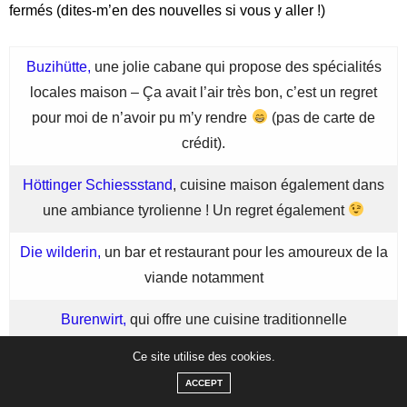
fermés (dites-m’en des nouvelles si vous y aller !)
Buzihütte,
une jolie cabane qui propose des spécialités
locales maison – Ça avait l’air très bon, c’est un regret
pour moi de n’avoir pu m’y rendre
(pas de carte de
crédit).
Höttinger Schiessstand
, cuisine maison également dans
une ambiance tyrolienne ! Un regret également
Die wilderin,
un bar et restaurant pour les amoureux de la
viande notamment
Burenwirt,
qui offre une cuisine traditionnelle
autrichienne
Ce site utilise des cookies.
ACCEPT
Pour les gourmands
: l
a
boulangerie Brotbuben
et