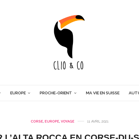
EUROPE
PROCHE-ORIENT
MA VIE EN SUISSE
AUT
CORSE
,
EUROPE
,
VOYAGE
11 AVRIL 2021
R L’ALTA ROCCA EN CORSE-DU-S