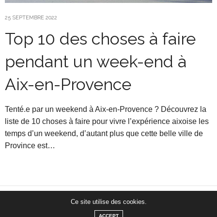
25 SEPTEMBRE 2022
Top 10 des choses à faire
pendant un week-end à
Aix-en-Provence
Tenté.e par un weekend à Aix-en-Provence ? Découvrez la
liste de 10 choses à faire pour vivre l’expérience aixoise les
temps d’un weekend, d’autant plus que cette belle ville de
Province est…
Ce site utilise des cookies.
Clio & Co - Blog voyage
ACCEPT